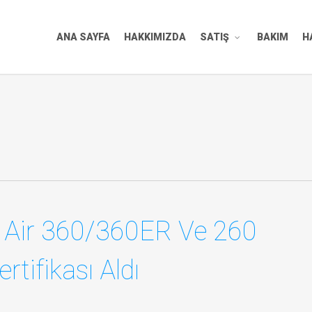
ANA SAYFA
HAKKIMIZDA
SATIŞ
BAKIM
H
g Air 360/360ER Ve 260
tifikası Aldı