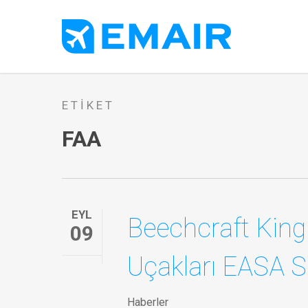
Skip
to
main
content
ETIKET
FAA
EYL
Beechcraft Kin
09
Uçakları EASA Ser
Haberler