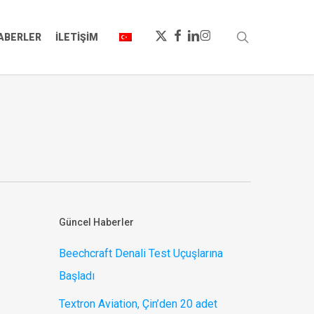
X-
FACEBOOK
LINKEDIN
INSTAGRAM
ara
ABERLER
İLETIŞIM
TWITTER
Güncel Haberler
Beechcraft Denali Test Uçuşlarına
Başladı
Textron Aviation, Çin’den 20 adet