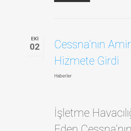
EKI
Cessna’nın Amir
02
Hizmete Girdi
Haberler
İşletme Havacılı
Eden Cessna’nın