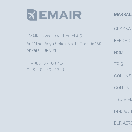
MARKAL
CESSNA
EMAIR Havacılık ve Ticaret A.Ş.
BEECHC
Arif Nihat Asya Sokak No:43 Oran 06450
Ankara TÜRKİYE
NSM
T
.
+90 312 492 0404
TRIG
F
. +90 312 492 1323
COLLINS
CONTINE
TRU SIM
INNOVAT
BLR AER