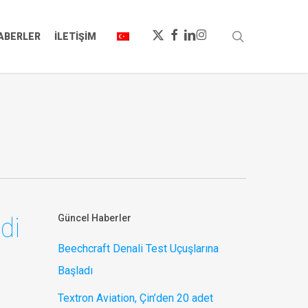
X-
FACEBOOK
LINKEDIN
INSTAGRAM
ara
ABERLER
İLETIŞIM
TWITTER
Güncel Haberler
di
Beechcraft Denali Test Uçuşlarına
Başladı
Textron Aviation, Çin’den 20 adet