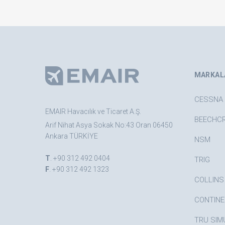
MARKAL
CESSNA
EMAIR Havacılık ve Ticaret A.Ş.
BEECHC
Arif Nihat Asya Sokak No:43 Oran 06450
Ankara TÜRKİYE
NSM
T
.
+90 312 492 0404
TRIG
F
. +90 312 492 1323
COLLINS
CONTINE
TRU SIM