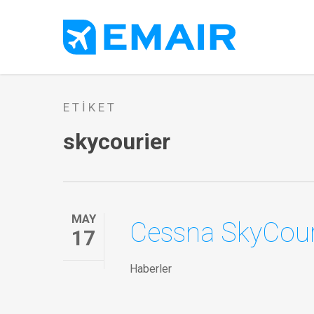
Skip
to
main
content
ETIKET
skycourier
MAY
Cessna SkyCouri
17
Haberler